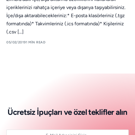
içeriklerinizi rahatça içeriye veya dışarıya taşıyabilirsiniz.
İçe/dışa aktarabilecekleriniz:* E-posta klasörleriniz (.tgz
formatında)* Takvimleriniz (.ics formatında)* Kişileriniz
(.csv […]
05/02/2019
1 MIN READ
Ü
c
r
e
t
s
i
z
İ
p
u
ç
l
a
r
ı
v
e
ö
z
e
l
t
e
k
l
i
f
l
e
r
a
l
ı
n