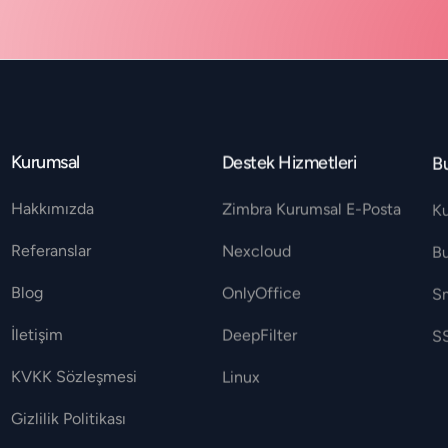
Kurumsal
Destek Hizmetleri
Bu
Hakkımızda
Zimbra Kurumsal E-Posta
K
Referanslar
Nexcloud
B
Blog
OnlyOffice
S
İletişim
DeepFilter
SS
KVKK Sözleşmesi
Linux
Gizlilik Politikası