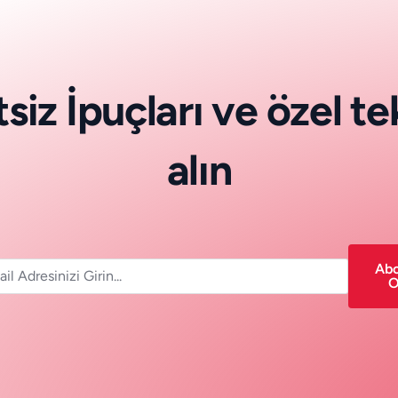
t
s
i
z
İ
p
u
ç
l
a
r
ı
v
e
ö
z
e
l
t
e
a
l
ı
n
Ab
O