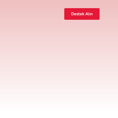
Destek Alın
Özel bir kurumsal çözüme mi
ihtiyacınız var?
Size ve ekibinizin ihtiyaçlarına göre
uyarlanmış bir çözümü görüşmek için
ekibimizle iletişime geçin.
Bizimle İletişime Geç