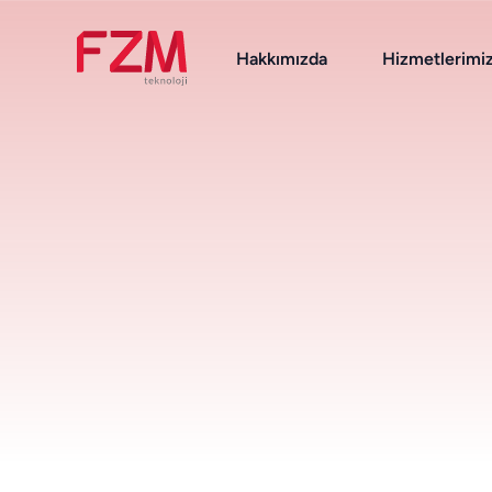
Hakkımızda
Hizmetlerimi
Destek Hizmetleri
Zimbra
Nextcloud
OnlyOffice
DeepFilter
Linux