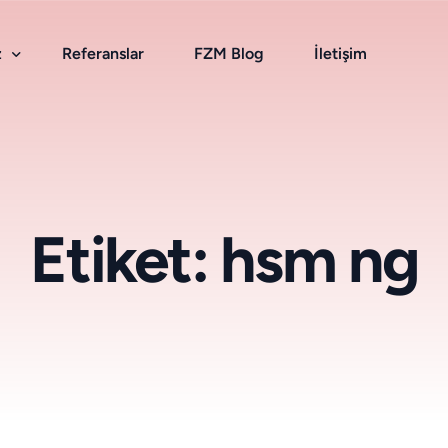
z
Referanslar
FZM Blog
İletişim
Bulut Hizmetleri
Etiket:
hsm ng
Kurumsal E-Posta
Bulut Depolama
Smarthost & Antispam
SSL Sertifikası