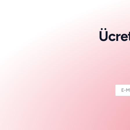
Ü
c
r
e