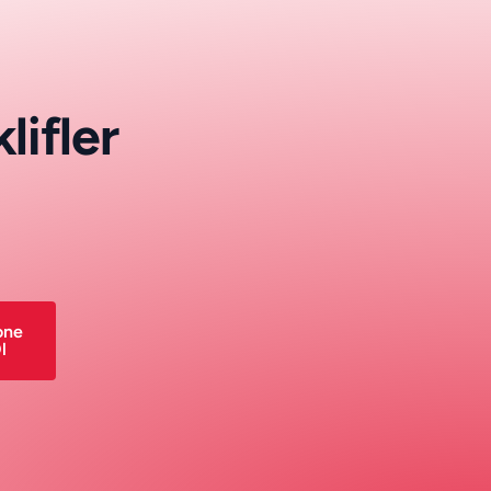
k
l
i
f
l
e
r
one
l