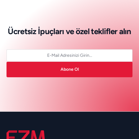
Ü
c
r
e
t
s
i
z
İ
p
u
ç
l
a
r
ı
v
e
ö
z
e
l
t
e
k
l
i
f
l
e
r
a
l
ı
n
Abone Ol