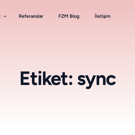
z
Referanslar
FZM Blog
İletişim
Bulut Hizmetleri
Etiket:
sync
Kurumsal E-Posta
Bulut Depolama
Smarthost & Antispam
SSL Sertifikası