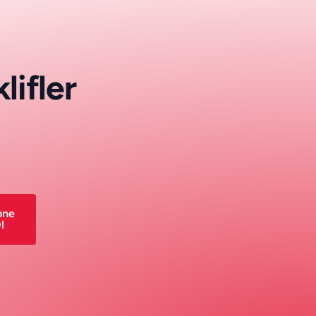
k
l
i
f
l
e
r
one
l