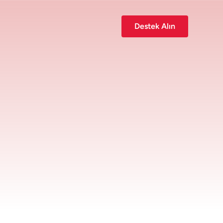
Destek Alın
Özel bir kurumsal çözüme mi
ihtiyacınız var?
Size ve ekibinizin ihtiyaçlarına göre
uyarlanmış bir çözümü görüşmek için
ekibimizle iletişime geçin.
Bizimle İletişime Geç