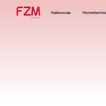
Hakkımızda
Hizmetlerimi
Destek Hizmetleri
Zimbra
Nextcloud
OnlyOffice
DeepFilter
Linux