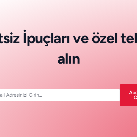
t
s
i
z
İ
p
u
ç
l
a
r
ı
v
e
ö
z
e
l
t
e
a
l
ı
n
Ab
O