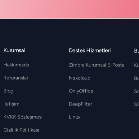
Kurumsal
Destek Hizmetleri
Bu
Hakkımızda
Zimbra Kurumsal E-Posta
K
Referanslar
Nexcloud
B
Blog
OnlyOffice
S
İletişim
DeepFilter
SS
KVKK Sözleşmesi
Linux
Gizlilik Politikası