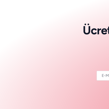
Ü
c
r
e