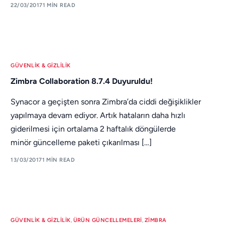
22/03/2017
1 MIN READ
GÜVENLIK & GIZLILIK
Zimbra Collaboration 8.7.4 Duyuruldu!
Synacor a geçişten sonra Zimbra’da ciddi değişiklikler
yapılmaya devam ediyor. Artık hataların daha hızlı
giderilmesi için ortalama 2 haftalık döngülerde
minör güncelleme paketi çıkarılması […]
13/03/2017
1 MIN READ
GÜVENLIK & GIZLILIK
,
ÜRÜN GÜNCELLEMELERI
,
ZIMBRA