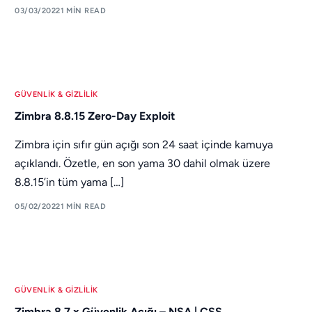
03/03/2022
1 MIN READ
GÜVENLIK & GIZLILIK
Zimbra 8.8.15 Zero-Day Exploit
Zimbra için sıfır gün açığı son 24 saat içinde kamuya
açıklandı. Özetle, en son yama 30 dahil olmak üzere
8.8.15’in tüm yama […]
05/02/2022
1 MIN READ
GÜVENLIK & GIZLILIK
Zimbra 8.7.x Güvenlik Açığı – NSA | CSS