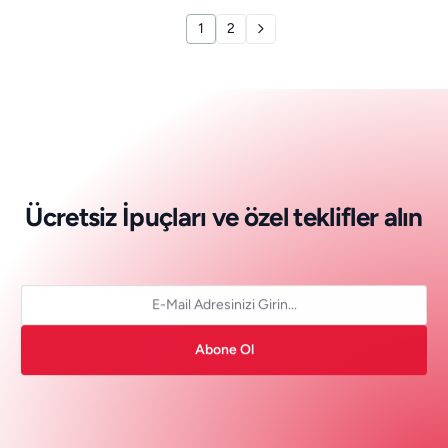
1
2
Ü
c
r
e
t
s
i
z
İ
p
u
ç
l
a
r
ı
v
e
ö
z
e
l
t
e
k
l
i
f
l
e
r
a
l
ı
n
Abone Ol