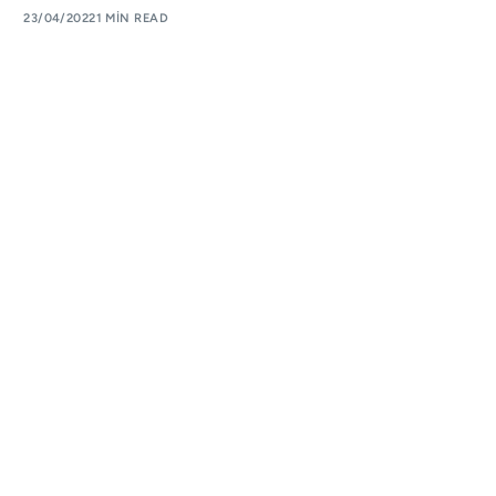
23/04/2022
1 MIN READ
Ü
c
r
e
t
s
i
z
İ
p
u
ç
l
a
r
ı
v
e
ö
z
e
l
t
e
k
l
i
f
l
e
r
a
l
ı
n
Abone Ol