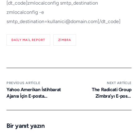
[dt_code]zmlocalconfig smtp_destination
zmlocalconfig -e
smtp_destination=kullanici@domain.com[/dt_code]
DAILY MAIL REPORT
ZIMBRA
PREVIOUS ARTICLE
NEXT ARTICLE
Yahoo Amerikan İstihbarat
The Radicati Group
Ajansı İçin E-posta
Zimbra’yı E-posta
İçeriklerini İnceleyen Gizli
Sektörünün “En İyisi” Seçti
Bir Yazılım Geliştirdi
Bir yanıt yazın