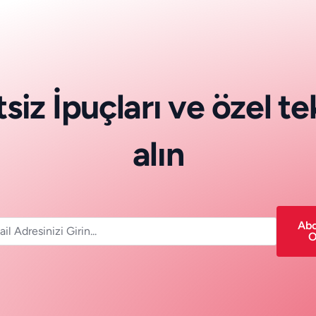
t
s
i
z
İ
p
u
ç
l
a
r
ı
v
e
ö
z
e
l
t
e
a
l
ı
n
Ab
O