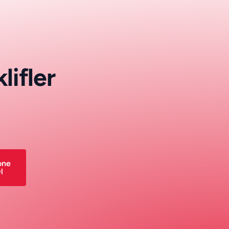
k
l
i
f
l
e
r
one
l