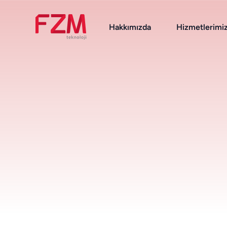
Hakkımızda
Hizmetlerimi
Destek Hizmetleri
Zimbra
Nextcloud
OnlyOffice
DeepFilter
Linux