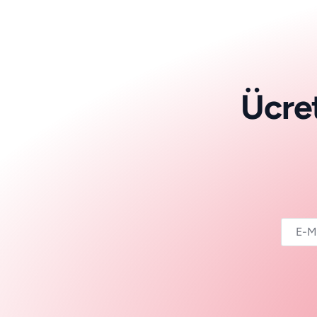
Ü
c
r
e