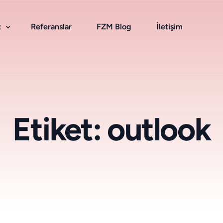
z
Referanslar
FZM Blog
İletişim
Bulut Hizmetleri
Etiket:
outlook
Kurumsal E-Posta
Bulut Depolama
Smarthost & Antispam
SSL Sertifikası