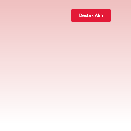
Destek Alın
Özel bir kurumsal çözüme mi
ihtiyacınız var?
Size ve ekibinizin ihtiyaçlarına göre
uyarlanmış bir çözümü görüşmek için
ekibimizle iletişime geçin.
Bizimle İletişime Geç