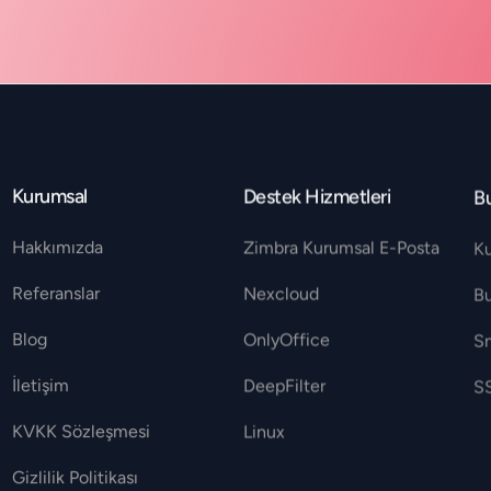
Kurumsal
Destek Hizmetleri
Bu
Hakkımızda
Zimbra Kurumsal E-Posta
K
Referanslar
Nexcloud
B
Blog
OnlyOffice
S
İletişim
DeepFilter
SS
KVKK Sözleşmesi
Linux
Gizlilik Politikası