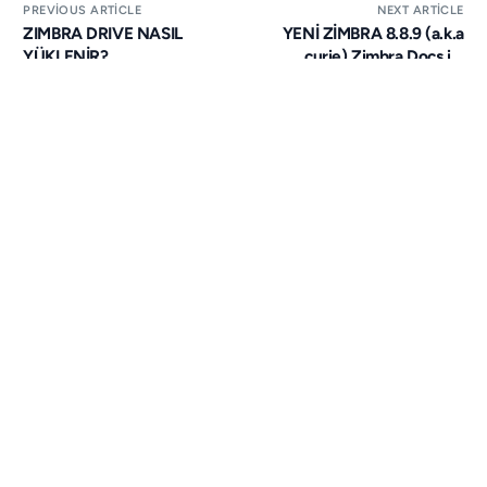
PREVIOUS ARTICLE
NEXT ARTICLE
ZIMBRA DRIVE NASIL
YENİ ZİMBRA 8.8.9 (a.k.a
YÜKLENİR?
curie) Zimbra Docs ile
yayınlandı!
Bir yanıt yazın
Yorum yapabilmek için
oturum açmalısınız
.
You may also like
HABERLER
,
ÜRÜN GÜNCELLEMELERI
,
ZIMBRA
BETA TEST YAYINDA! – ZIMBRA 8.8
Sizi Zimbra Collobration Beta 8.8’i Test Etmeye Davet
Etmekten Gurur Duyuyoruz! Zimbra Collobration 8.8