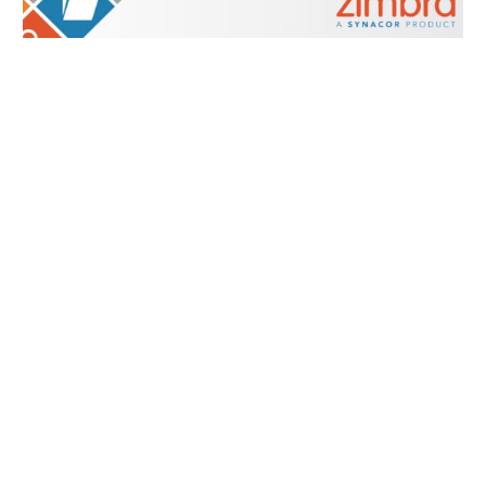
ZIMBRA
Zimbra Modern Kullanıcı Arayüzündeki Navigasyonu
Özelleştirin
Bu Zimlet, yöneticilerin Zimbra’nın Modern Kullanıcı
Arayüzündeki gezinme düğmelerinin davranışını
değiştirmesine olanak tanır. Örneğin, bulut gezinme
düğmesini aşağıdaki ekranı atlayacak ve doğrudan […]
11/11/2023
1 MIN READ