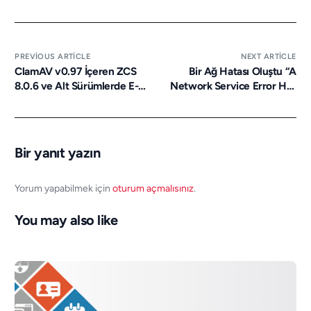
PREVIOUS ARTICLE
NEXT ARTICLE
ClamAV v0.97 İçeren ZCS
Bir Ağ Hatası Oluştu “A
8.0.6 ve Alt Sürümlerde E-
Network Service Error Has
Postaların
Occurred”
**UNCHECKED** Olarak
İşaretlenme Sorunu
Bir yanıt yazın
Yorum yapabilmek için
oturum açmalısınız
.
You may also like