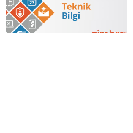
Destek Alın
ZIMBRA
Zimbra Modern Kullanıcı Arayüzündeki Navigasyonu
Özelleştirin
Bu Zimlet, yöneticilerin Zimbra’nın Modern Kullanıcı
Arayüzündeki gezinme düğmelerinin davranışını
değiştirmesine olanak tanır. Örneğin, bulut gezinme
düğmesini aşağıdaki ekranı atlayacak ve doğrudan […]
11/11/2023
1 MIN READ